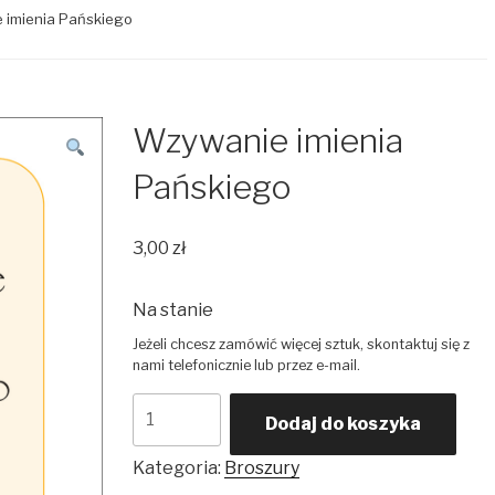
 imienia Pańskiego
Wzywanie imienia
Pańskiego
3,00
zł
Na stanie
ilość
Dodaj do koszyka
Wzywanie
imienia
Kategoria:
Broszury
Pańskiego