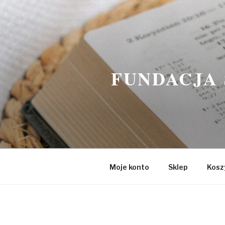
Przeskocz
do
treści
FUNDACJA 
Moje konto
Sklep
Kosz