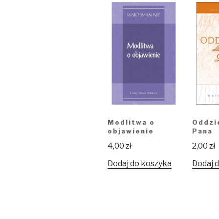
Modlitwa o
Oddzie
objawienie
Pana
4,00
zł
2,00
zł
Dodaj do koszyka
Dodaj 