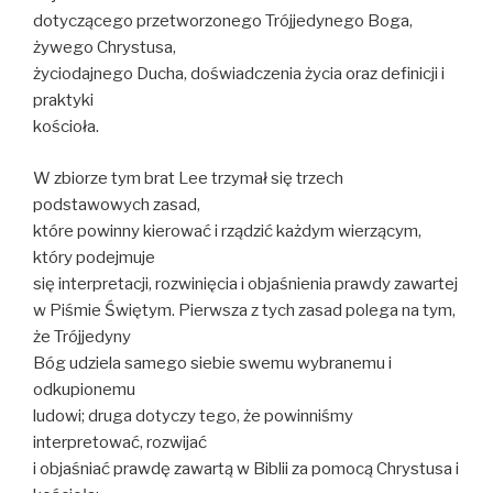
dotyczącego przetworzonego Trójjedynego Boga,
żywego Chrystusa,
życiodajnego Ducha, doświadczenia życia oraz definicji i
praktyki
kościoła.
W zbiorze tym brat Lee trzymał się trzech
podstawowych zasad,
które powinny kierować i rządzić każdym wierzącym,
który podejmuje
się interpretacji, rozwinięcia i objaśnienia prawdy zawartej
w Piśmie Świętym. Pierwsza z tych zasad polega na tym,
że Trójjedyny
Bóg udziela samego siebie swemu wybranemu i
odkupionemu
ludowi; druga dotyczy tego, że powinniśmy
interpretować, rozwijać
i objaśniać prawdę zawartą w Biblii za pomocą Chrystusa i