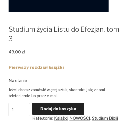
Studium życia Listu do Efezjan, tom
3
49,00
zł
Pierwszy rozdział książki
Na stanie
ilość
Dodaj do koszyka
Studium
Kategorie:
Książki
,
NOWOŚCI
,
Studium Biblii
życia
Listu