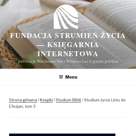
Przeskocz
do
treści
FUNDACJA STRUMIEŃ ŻYCIA
— KSIĘGARNIA
INTERNETOWA
publikacje Watchmana Nee i Witnessa Lee w języku polskim
Menu
Strona główna
/
Książki
/
Studium Biblii
/ Studium życia Listu do
Efezjan, tom 3