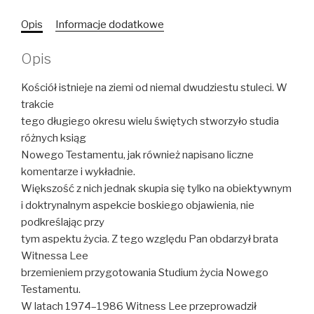
do
Opis
Informacje dodatkowe
Efezjan,
tom
Opis
3
Kościół istnieje na ziemi od niemal dwudziestu stuleci. W
trakcie
tego długiego okresu wielu świętych stworzyło studia
różnych ksiąg
Nowego Testamentu, jak również napisano liczne
komentarze i wykładnie.
Większość z nich jednak skupia się tylko na obiektywnym
i doktrynalnym aspekcie boskiego objawienia, nie
podkreślając przy
tym aspektu życia. Z tego względu Pan obdarzył brata
Witnessa Lee
brzemieniem przygotowania Studium życia Nowego
Testamentu.
W latach 1974–1986 Witness Lee przeprowadził