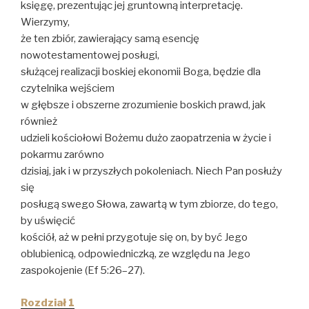
księgę, prezentując jej gruntowną interpretację.
Wierzymy,
że ten zbiór, zawierający samą esencję
nowotestamentowej posługi,
służącej realizacji boskiej ekonomii Boga, będzie dla
czytelnika wejściem
w głębsze i obszerne zrozumienie boskich prawd, jak
również
udzieli kościołowi Bożemu dużo zaopatrzenia w życie i
pokarmu zarówno
dzisiaj, jak i w przyszłych pokoleniach. Niech Pan posłuży
się
posługą swego Słowa, zawartą w tym zbiorze, do tego,
by uświęcić
kościół, aż w pełni przygotuje się on, by być Jego
oblubienicą, odpowiedniczką, ze względu na Jego
zaspokojenie (Ef 5:26–27).
Rozdział 1