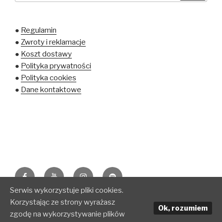
●
Regulamin
●
Zwroty i reklamacje
●
Koszt dostawy
●
Polityka prywatności
●
Polityka cookies
●
Dane kontaktowe
Facebook
YouTube
Instagram
spotify
Serwis wykorzystuje pliki cookies.
Korzystając ze strony wyrażasz
Polityka prywatności
Dumnie wspierane przez
Ok, rozumiem
zgodę na wykorzystywanie plików
WordPressa